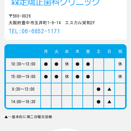
〒560-0026
大阪府豊中市玉井町1-9-14 エスカル栄和2F
TEL:06-6852-1171
月
火
水
木
金
土
日
祝
10:30～13:00
●
●
休
●
●
休
15:00～19:00
●
●
休
●
●
休
9:30～13:00
●
▲
14:00～16:30
●
▲
▲…基本的に第二日曜日診療